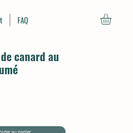
t
FAQ
s de canard au
fumé
outer au panier