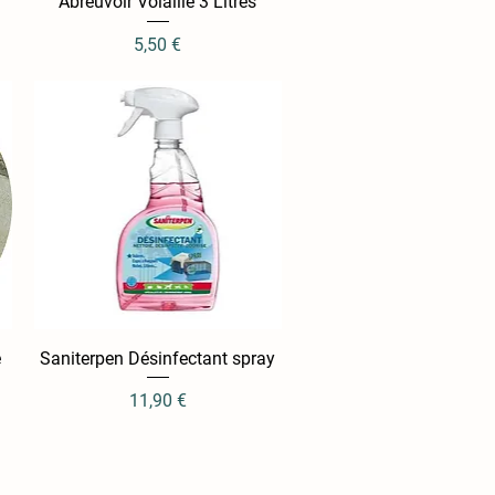
Abreuvoir Volaille 3 Litres
Aperçu rapide
Prix
5,50 €
e
Saniterpen Désinfectant spray
Aperçu rapide
Prix
11,90 €