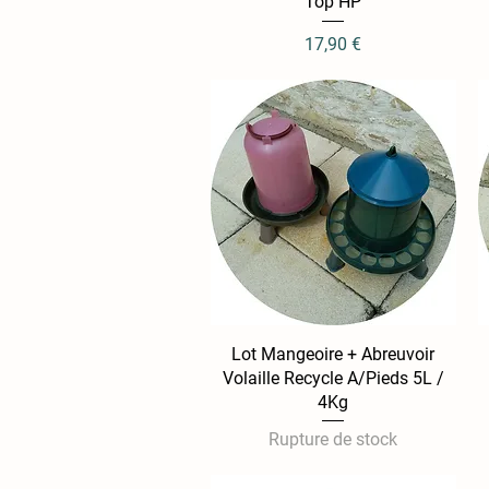
Aperçu rapide
Top HP
Prix
17,90 €
Lot Mangeoire + Abreuvoir
Aperçu rapide
Volaille Recycle A/Pieds 5L /
4Kg
Rupture de stock