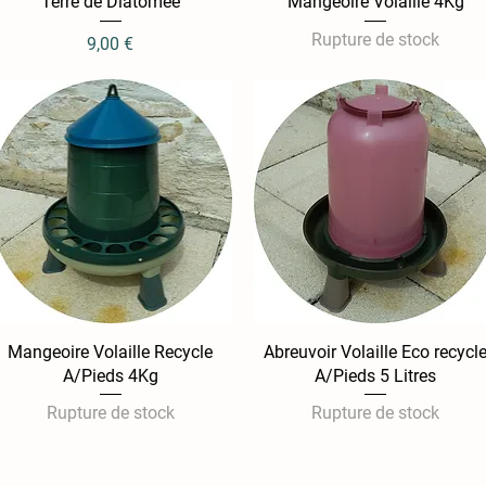
Terre de Diatomée
Aperçu rapide
Mangeoire Volaille 4Kg
Aperçu rapide
Rupture de stock
Prix
9,00 €
Mangeoire Volaille Recycle
Aperçu rapide
Abreuvoir Volaille Eco recycl
Aperçu rapide
A/Pieds 4Kg
A/Pieds 5 Litres
Rupture de stock
Rupture de stock