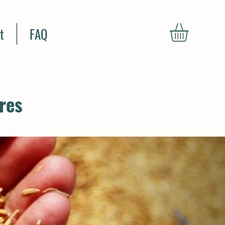
t
FAQ
res