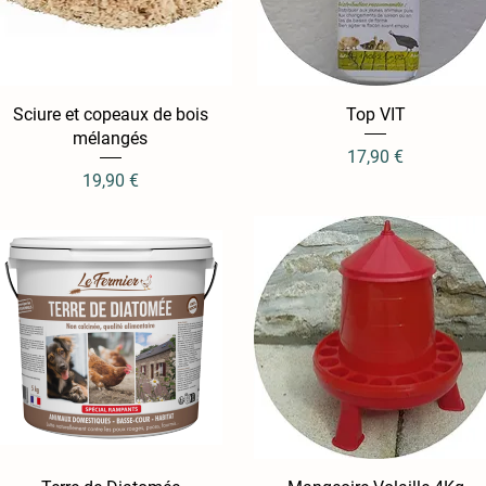
Sciure et copeaux de bois
Aperçu rapide
Aperçu rapide
Top VIT
mélangés
Prix
17,90 €
Prix
19,90 €