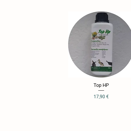
Aperçu rapide
Top HP
Prix
17,90 €