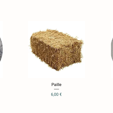
Aperçu rapide
Paille
Prix
6,00 €