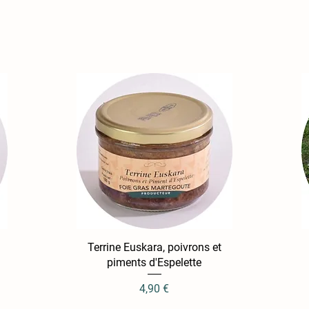
t
Terrine Euskara, poivrons et
Aperçu rapide
piments d'Espelette
Prix
4,90 €