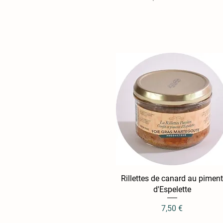
Rillettes de canard au pimen
Aperçu rapide
d'Espelette
Prix
7,50 €