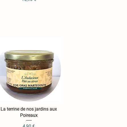
La terrine de nos jardins aux
Aperçu rapide
Poireaux
Prix
4,90 €