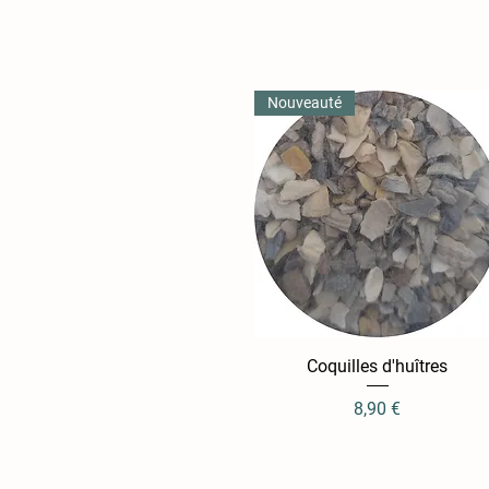
Nouveauté
Coquilles d'huîtres
Aperçu rapide
Prix
8,90 €