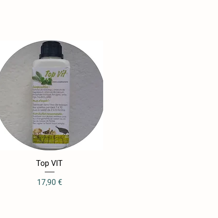
Aperçu rapide
Top VIT
Prix
17,90 €