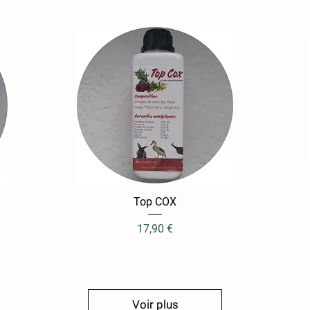
Aperçu rapide
Top COX
Prix
17,90 €
Voir plus