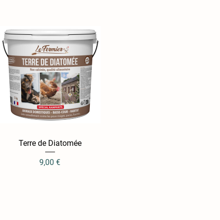
Terre de Diatomée
Aperçu rapide
Prix
9,00 €