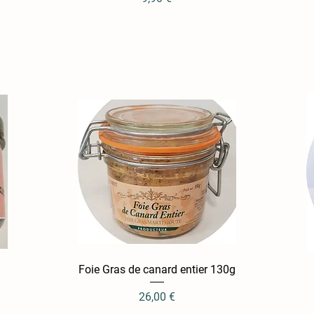
Foie Gras de canard entier 130g
Aperçu rapide
Prix
26,00 €