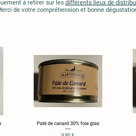
uement à retirer sur les
différents lieux de distrib
erci de votre
compréhension
et bonne dégustatio
s
Paté de canard 30% foie gras
Aperçu rapide
Prix
9,90 €