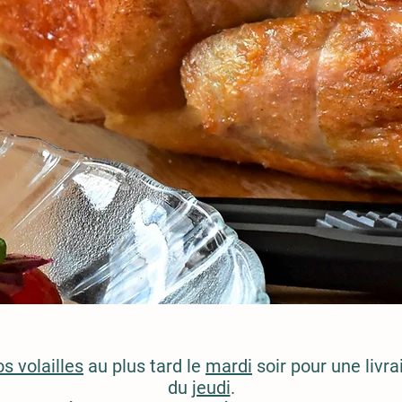
s volailles
au plus tard le
mardi
soir pour une livra
du
jeudi
.