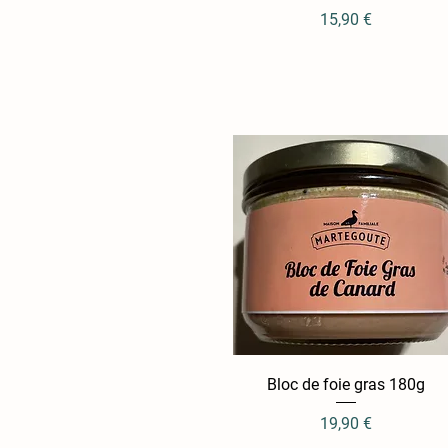
Prix
15,90 €
Bloc de foie gras 180g
Aperçu rapide
Prix
19,90 €