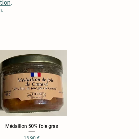
ution
.
n.
Médaillon 50% foie gras
Aperçu rapide
Prix
16,90 €