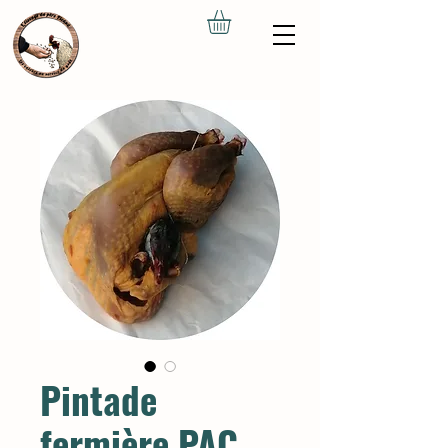
Pintade
fermière PAC